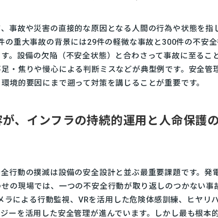
て、事故や災害の直接的な原因となる人間の行為や状態を指
件の重大事故の背景には29件の軽微な事故と300件の不安
ます。設備の欠陥（不安全状態）と合わさって事故に至るこ
不足・焦りや慢心による判断ミスなどが典型例です。安全管
・環境的要因にまで遡って対策を講じることが重要です。
容が、インフラの持続的運用と人命保護
安全行動の撲滅は設備の安全設計と並ぶ最重要課題です。発
わせの現場では、一つの不安全行動が取り返しのつかない事
カメラによる行動監視、VRを活用した危険体感訓練、ヒヤリ
ロジーを活用した安全管理が進んでいます。しかし最も根本