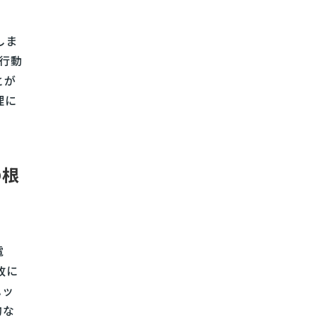
しま
全行動
とが
理に
の根
電
故に
ハッ
的な