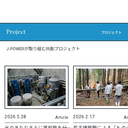
Project
プロジェクト
J-POWERが取り組む共創プロジェクト
2026.5.28
2026.2.17
Article
Ar
水のあたりまえに選択肢を――分
若手建築職による「もの