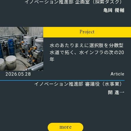
イノベーション推進部 企画室（探索タスク）
亀岡 優輔
Project
水のあたりまえに選択肢を――分散型
水道で拓く、水インフラの次の20
年
2026.05.28
Article
イノベーション推進部 審議役（水事業）
開 進一
more