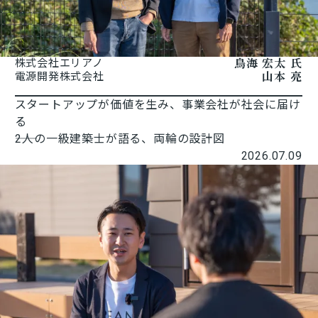
⿃海 宏太 氏
株式会社エリアノ
山本 亮
電源開発株式会社
スタートアップが価値を生み、事業会社が社会に届け
る
――2人の一級建築士が語る、両輪の設計図
2026.07.09