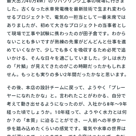
最大出力40万kW）の
リパワリング
工事の現場に行きま
した。古くなった水車発電機を最新技術で生まれ変わら
せるプロジェクトで、電気の一担当として一番末席では
ありましたが、初めて大きなプロジェクトの当事者とし
て現場で工事や試験に携わったのが田子倉です。わから
ないことも多いですが熟練の先輩がどんどんと仕事を進
めていくなかで、少しでも多くを吸収するため必死で追
いかける、そんな日々を過ごしていました。少しは水力
の「片鱗」が見えてきたのがこの時期だったかもしれま
せん。もっとも実りの多い2年間だったかなと思います。
その後、本店の設計チームに戻って、ようやく「プレー
ヤーになれたかな」と。言われたことがわかる、自分で
考えて動き出せるようになったのが、入社から8年〜9年
経った頃でしょうか。10年経って、ようやく水力とは何
か？の「本質」に迫ることができ、一人前への半歩か一
歩を踏み込めたくらいの感覚です。電気や水車の世界は