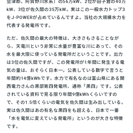
会津郡、阿賀野川水系）の56万kW、2位が田子倉の40万
kW、3位が佐久間の35万kW。実はこの一般水力トップ3
をJ-POWERが占めているんですよ。当社の大規模水力を
代表する発電所です。
ただ、佐久間の最大の特徴は、大きさもさることなが
ら、天竜川という非常に水量が豊富な川にあって、その
水を最大限に使っている発電所だということです。出力
は3位の佐久間ですが、この発電所が1年間に発生する電
気の量は、おそらく日本一。公表している数字で言うと
年間約14億kWhです。水力で有名なのは富山県にある関
西電力さんの黒部第四発電所、通称「黒四」です。公表
されている資料で見る限り年間9億kWhくらいですの
で、その1.5倍くらいの電気を佐久間は生み出している。
実は佐久間はあの有名な黒四をも超える、日本で一番
「水を電気に変えている発電所」というのが大きな特徴
です。