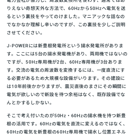
電力会社が協力し、周波数変換所を使わず、通常ではあ
りえない奇想天外な方法で、60Hzから50Hzへ電気を送
るという裏技をやってのけました。マニアックな話なの
でなかなか理解し辛いのですが、この裏技を少しご説明
させてください。
J-POWERには新豊根発電所という揚水発電所がありま
す。ここには5台の揚水発電機があり、両用機ではないの
ですが、50Hz専用機が2台、60Hz専用機が3台ありま
す。交流の電気の周波数を変換するには、一度直流にす
る必要があるため大規模な設備がいります。その建設に
は10年前後かかりますが、震災直後のまさにその瞬間に
電気が欲しいので新設を待つ余裕はなく、既存設備でな
んとかするしかない。
そこで考え付いたのが50Hz・60Hzの揚水機を持つ新豊
根の活用です。60Hzの電気を直流に変えるのではなく、
60Hzの電気を新豊根の60Hz専用機で揚水し位置エネル