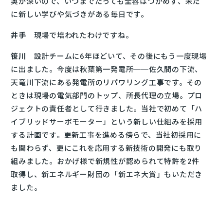
奥が深いので、いつまでたっても全容はつかめず、未だ
に新しい学びや気づきがある毎日です。
井手
現場で培われたわけですね。
笹川
設計チームに6年ほどいて、その後にもう一度現場
に出ました。今度は秋葉第一発電所──佐久間の下流、
天竜川下流にある発電所のリパワリング工事です。その
ときは現場の電気部門のトップ、所長代理の立場。プロ
ジェクトの責任者として行きました。当社で初めて「ハ
イブリッドサーボモーター」という新しい仕組みを採用
する計画です。更新工事を進める傍らで、当社初採用に
も関わらず、更にこれを応用する新技術の開発にも取り
組みました。おかげ様で新規性が認められて特許を2件
取得し、新エネルギー財団の「新エネ大賞」もいただき
ました。