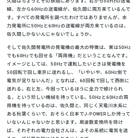
久間はちょうどその狭間にあります。右から50Hzの送電
線、左から60Hzの送電線が、佐久間に両方来ているんで
す。すべての発電所を調べたわけではありませんが、水
力発電所に50Hzと60Hzの送電線が両方来ているのは、
佐久間しかないんじゃないでしょうか。
そして佐久間発電所の発電機の最大の特徴は、実は50Hz
でも60Hzでも回せる「両用機」だということなんです。
イメージとしては、50Hzで運転したいときは発電機を
50回転で回し東京に送れるし、「いやいや、60Hz側で
電気が足りないんだ」となれば、60回転で回して西側に
送れる。右と左、今困っているほうに全力で傾けられ
る、という珍しい機械を持っている。50Hzと60Hzの両
用機を持っているのは、佐久間と、同じく天竜川水系に
ある秋葉くらいで、おそらく日本でJ-POWERしか持って
いないんじゃないかと思います。
周波数変換所
を除け
ば、それぞれの電力会社さんは、よその系統に電気を送